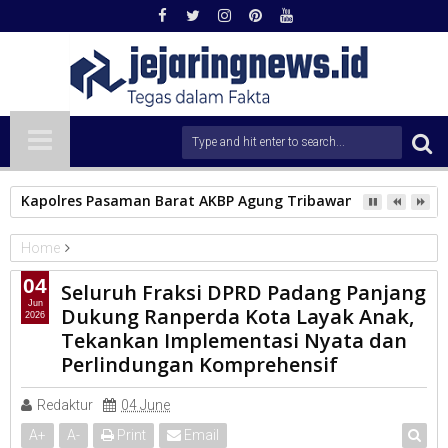
Kapolres Pasaman Barat AKBP Agung Tribawanto Melalui Sat
Home
Advertorial
Padang panjang
Parlementaria
Sumbar
04
Seluruh Fraksi DPRD Padang Panjang
Seluruh Fraksi DPRD Padang Panjang Dukung Ranperda Kota
Jun
Dukung Ranperda Kota Layak Anak,
2026
Layak Anak, Tekankan Implementasi Nyata dan Perlindungan
Tekankan Implementasi Nyata dan
Komprehensif
Perlindungan Komprehensif
Redaktur
04 June
A
+
A
-
Print
Email