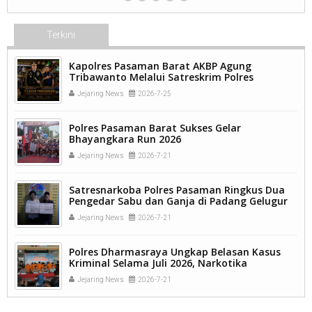
Terkini
Kapolres Pasaman Barat AKBP Agung
Tribawanto Melalui Satreskrim Polres
Pasaman Barat Berhasil Ungkap 7 Kasus Dan
Jejaring News
2026-7-25
Ringkus 9 Pelaku Tindakan Pidana
Polres Pasaman Barat Sukses Gelar
Bhayangkara Run 2026
Jejaring News
2026-7-21
Satresnarkoba Polres Pasaman Ringkus Dua
Pengedar Sabu dan Ganja di Padang Gelugur
Jejaring News
2026-7-21
Polres Dharmasraya Ungkap Belasan Kasus
Kriminal Selama Juli 2026, Narkotika
Mendominasi
Jejaring News
2026-7-21