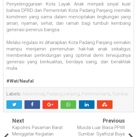
Penyelenggaraan Kota Layak Anak menjadi sinyal kuat
bahwa DPRD dan Pemerintah Kota Padang Panjang memiliki
komitmen yang sama dalam menciptakan lingkungan yang
aman, nyaman, sehat, dan ramah bagi tumbuh kembang
generasi penerus bangsa.
Melalui regulasi ini diharapkan Kota Padang Panjang semakin
mampu menjamin pemenuhan hak-hak anak sekaligus
memberikan perlindungan yang optimal demi terwujudnya
generasi yang berkualitas, berdaya saing, dan berakhlak
mulia.
#Wat/Naufal
Labels:
Advertorial
,
Padang panjang
,
Parlementaria
,
Sumbar
Next
Previous
Kapolres Pasaman Barat
Musda Luar Biasa PPWI
Menggelar Kegiatan
Sumbar: Syafrizal Buya