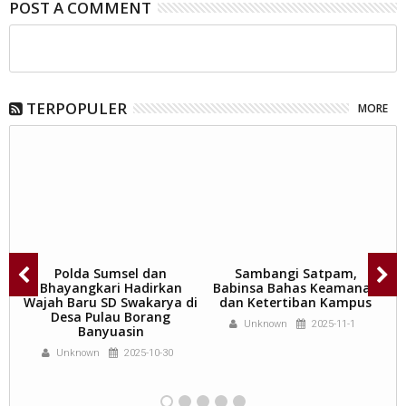
POST A COMMENT
TERPOPULER
MORE
ar
Polda Sumsel dan
Sambangi Satpam,
o
Bhayangkari Hadirkan
Babinsa Bahas Keamanan
Wajah Baru SD Swakarya di
dan Ketertiban Kampus
T
ar
Desa Pulau Borang
Unknown
2025-11-1
Banyuasin
Unknown
2025-10-30