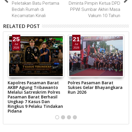
Peletakan Batu Pertama
Diminta Pimpin Ketua DPD
Bedah Rumah di
PPWI Sumbar Akhiri Masa
Kecamatan Kinali
Vakum 10 Tahun
RELATED POST
25
21
Jul
Jul
2026
2026
Kapolres Pasaman Barat
Polres Pasaman Barat
S
AKBP Agung Tribawanto
Sukses Gelar Bhayangkara
P
Melalui Satreskrim Polres
Run 2026
P
Pasaman Barat Berhasil
d
Ungkap 7 Kasus Dan
Ringkus 9 Pelaku Tindakan
Pidana